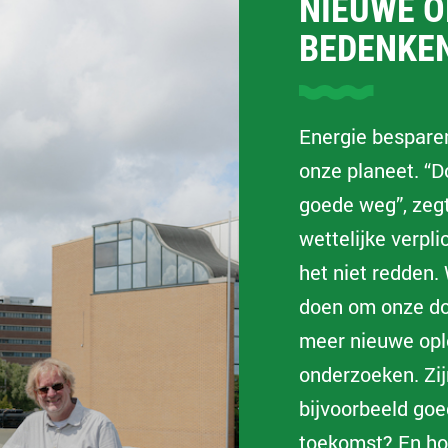
NIEUWE O
BEDENKE
Energie besparen
onze planeet. “D
goede weg”, zegt
wettelijke verpl
het niet redden
doen om onze do
meer nieuwe opl
onderzoeken. Zij
bijvoorbeeld go
toekomst? En hoe