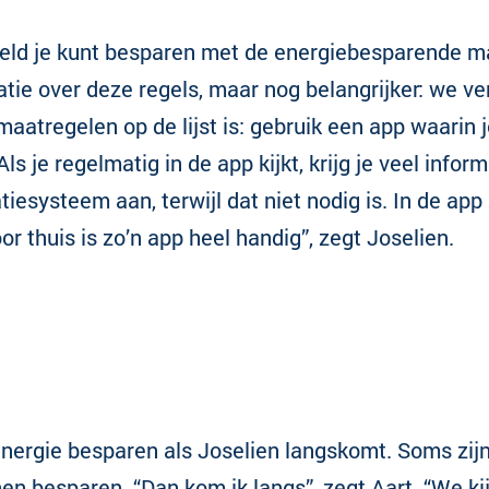
eld je kunt besparen met de energiebesparende maa
ie over deze regels, maar nog belangrijker: we ve
maatregelen op de lijst is: gebruik een app waarin j
s je regelmatig in de app kijkt, krijg je veel inform
iesysteem aan, terwijl dat niet nodig is. In de app
r thuis is zo’n app heel handig”, zegt Joselien.
rgie besparen als Joselien langskomt. Soms zijn 
n besparen. “Dan kom ik langs”, zegt Aart. “We kij