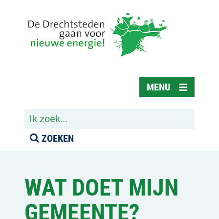
Spring
Spring naar inhoud
naar
inhoud
ZOEKEN
WAT DOET MIJN
GEMEENTE?